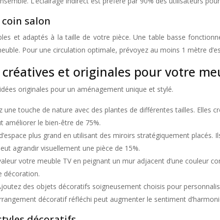
nsemble. L’éclairage indirect est préféré par 90% des utilisateurs pour
coin salon
les et adaptés à la taille de votre pièce. Une table basse fonction
meuble. Pour une circulation optimale, prévoyez au moins 1 mètre d’
réatives et originales pour votre me
 idées originales pour un aménagement unique et stylé.
 une touche de nature avec des plantes de différentes tailles. Elles cr
t améliorer le bien-être de 75%.
 d’espace plus grand en utilisant des miroirs stratégiquement placés. I
peut agrandir visuellement une pièce de 15%.
aleur votre meuble TV en peignant un mur adjacent d’une couleur contr
e décoration.
joutez des objets décoratifs soigneusement choisis pour personnalis
rangement décoratif réfléchi peut augmenter le sentiment d’harmoni
tyles décoratifs