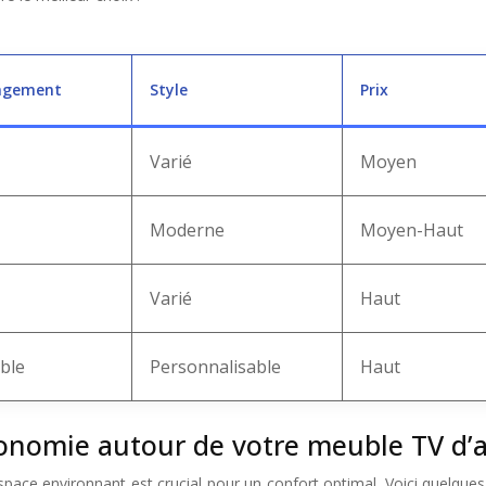
angement
Style
Prix
Varié
Moyen
Moderne
Moyen-Haut
Varié
Haut
ble
Personnalisable
Haut
rgonomie autour de votre meuble TV d’
pace environnant est crucial pour un confort optimal. Voici quelques