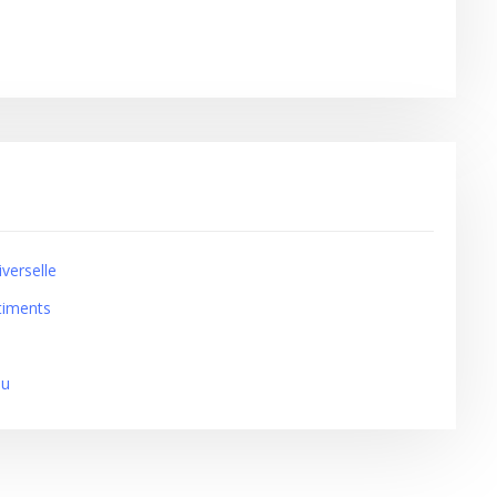
verselle
timents
au