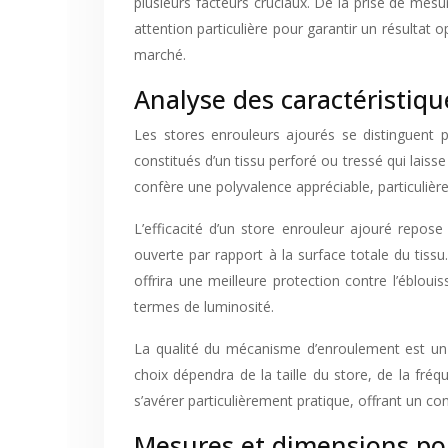
plusieurs facteurs cruciaux. De la prise de mes
attention particulière pour garantir un résultat 
marché.
Analyse des caractéristiq
Les stores enrouleurs ajourés se distinguent p
constitués d’un tissu perforé ou tressé qui laiss
confère une polyvalence appréciable, particuliè
L’efficacité d’un store enrouleur ajouré repos
ouverte par rapport à la surface totale du tissu.
offrira une meilleure protection contre l’ébloui
termes de luminosité.
La qualité du mécanisme d’enroulement est un 
choix dépendra de la taille du store, de la fré
s’avérer particulièrement pratique, offrant un conf
Mesures et dimensions pou