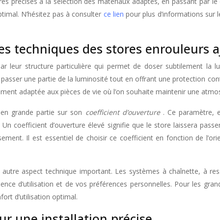
ures précises à la sélection des matériaux adaptés, en passant par 
optimal. N’hésitez pas à consulter
ce lien
pour plus d’informations sur l
ues techniques des stores enrouleurs 
ar leur structure particulière qui permet de doser subtilement la l
e passer une partie de la luminosité tout en offrant une protection cont
rement adaptée aux pièces de vie où l’on souhaite maintenir une atmo
e en grande partie sur son
coefficient d’ouverture
. Ce paramètre, 
 Un coefficient d’ouverture élevé signifie que le store laissera passe
ssement. Il est essentiel de choisir ce coefficient en fonction de l’
autre aspect technique important. Les systèmes à chaînette, à re
quence d’utilisation et de vos préférences personnelles. Pour les gr
ort d’utilisation optimal.
r une installation précise