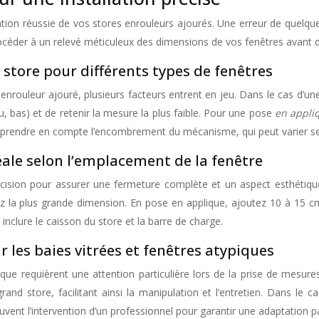
lation réussie de vos stores enrouleurs ajourés. Une erreur de quelque
e procéder à un relevé méticuleux des dimensions de vos fenêtres avan
 store pour différents types de fenêtres
 enrouleur ajouré, plusieurs facteurs entrent en jeu. Dans le cas d’u
ieu, bas) et de retenir la mesure la plus faible. Pour une pose
en appl
e prendre en compte l’encombrement du mécanisme, qui peut varier s
ale selon l’emplacement de la fenêtre
récision pour assurer une fermeture complète et un aspect esthétiq
enez la plus grande dimension. En pose en applique, ajoutez 10 à 15
inclure le caisson du store et la barre de charge.
les baies vitrées et fenêtres atypiques
que requièrent une attention particulière lors de la prise de mesures.
rand store, facilitant ainsi la manipulation et l’entretien. Dans le c
ent l’intervention d’un professionnel pour garantir une adaptation pa