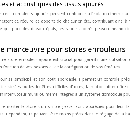
es et acoustiques des tissus ajourés
s stores enrouleurs ajourés peuvent contribuer à l’isolation thermiqu
ettent de réduire les apports de chaleur en été, contribuant ainsi à m
cé que pour des rideaux épais, les stores ajourés peuvent néanmoins
de manœuvre pour stores enrouleurs
tore enrouleur ajouré est crucial pour garantir une utilisation co
 fonction de vos besoins et de la configuration de vos fenêtres.
our sa simplicité et son coût abordable. Il permet un contrôle préc
es vitrées ou les fenêtres difficiles d’accès, la motorisation offre 
un interrupteur mural ou même intégrés à un système domotique pour
monter le store d’un simple geste, sont appréciés pour leur facil
ts. Cependant, ils peuvent être moins précis dans le réglage de la h