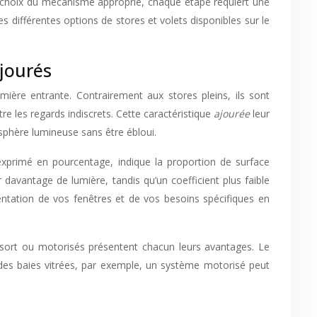
le choix du mécanisme approprié, chaque étape requiert une
es différentes options de stores et volets disponibles sur le
ajourés
umière entrante. Contrairement aux stores pleins, ils sont
re les regards indiscrets. Cette caractéristique
ajourée
leur
sphère lumineuse sans être ébloui.
exprimé en pourcentage, indique la proportion de surface
r davantage de lumière, tandis qu’un coefficient plus faible
orientation de vos fenêtres et de vos besoins spécifiques en
ssort ou motorisés présentent chacun leurs avantages. Le
andes baies vitrées, par exemple, un système motorisé peut