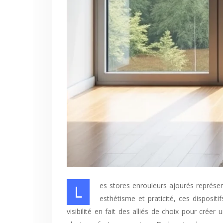
Les stores enrouleurs ajourés représentent une solution élégante et fonctionnelle pour habiller vos fenêtres tout en maîtrisant la luminosité de votre intérieur. Alliant
esthétisme et praticité, ces dispositi
visibilité en fait des alliés de choix pour cré