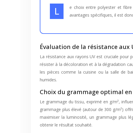
Le choix entre polyester et fibre de verre dépendra de vos priorités en termes d’esthétique, de durabilité et de budget. Chaque matériau présente ses
avantages spécifiques, il est don
Évaluation de la résistance aux 
La résistance aux rayons UV est cruciale pour pr
résister à la décoloration et à la dégradation ca
les pièces comme la cuisine ou la salle de ba
humides.
Choix du grammage optimal en fo
Le grammage du tissu, exprimé en g/m², influenc
grammage plus élevé (autour de 300 g/m²) offrira
maximiser la luminosité, un grammage plus lég
obtenir le résultat souhaité.