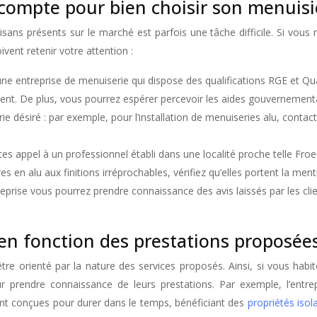
 compte pour bien choisir son menuis
sans présents sur le marché est parfois une tâche difficile. Si vous
ivent retenir votre attention :
une entreprise de menuiserie qui dispose des qualifications RGE et Qua
t. De plus, vous pourrez espérer percevoir les aides gouvernemental
rie désiré : par exemple, pour l’installation de menuiseries alu, cont
ites appel à un professionnel établi dans une localité proche telle Fr
es en alu aux finitions irréprochables, vérifiez qu’elles portent la men
ntreprise vous pourrez prendre connaissance des avis laissés par les cli
 en fonction des prestations proposée
tre orienté par la nature des services proposés. Ainsi, si vous habi
r prendre connaissance de leurs prestations. Par exemple, l’entr
t conçues pour durer dans le temps, bénéficiant des
propriétés isol