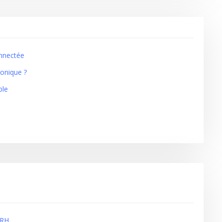
onnectée
honique ?
ble
 RH