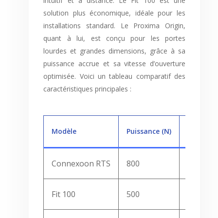
intuitif et à distance. Le Fit 100 est une
solution plus économique, idéale pour les
installations standard. Le Proxima Origin,
quant à lui, est conçu pour les portes
lourdes et grandes dimensions, grâce à sa
puissance accrue et sa vitesse d’ouverture
optimisée. Voici un tableau comparatif des
caractéristiques principales :
Modèle
Puissance (N)
Vitesse d
Connexoon RTS
800
15
Fit 100
500
20