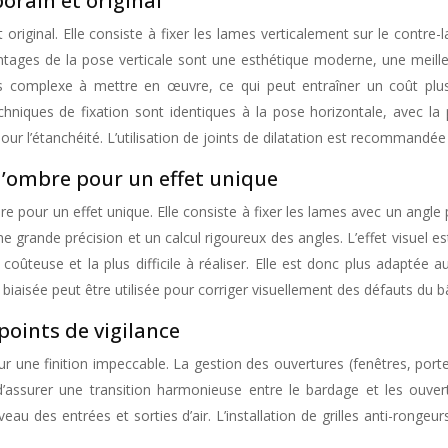
porain et original
 original. Elle consiste à fixer les lames verticalement sur le contre
ntages de la pose verticale sont une esthétique moderne, une meille
s complexe à mettre en œuvre, ce qui peut entraîner un coût plus
niques de fixation sont identiques à la pose horizontale, avec la pos
our l’étanchéité. L’utilisation de joints de dilatation est recommandée
 d’ombre pour un effet unique
e pour un effet unique. Elle consiste à fixer les lames avec un angle p
grande précision et un calcul rigoureux des angles. L’effet visuel es
coûteuse et la plus difficile à réaliser. Elle est donc plus adaptée 
se biaisée peut être utilisée pour corriger visuellement des défauts du
 points de vigilance
r une finition impeccable. La gestion des ouvertures (fenêtres, portes)
assurer une transition harmonieuse entre le bardage et les ouvertu
u des entrées et sorties d’air. L’installation de grilles anti-ronge