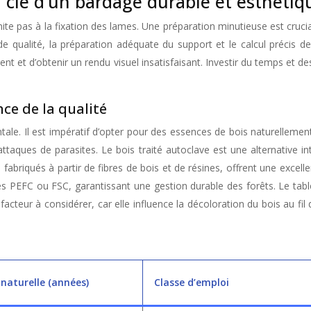
la clé d’un bardage durable et esthétiq
mite pas à la fixation des lames. Une préparation minutieuse est crucial
 qualité, la préparation adéquate du support et le calcul précis de
t et d’obtenir un rendu visuel insatisfaisant. Investir du temps et d
ce de la qualité
e. Il est impératif d’opter pour des essences de bois naturellement 
ttaques de parasites. Le bois traité autoclave est une alternative in
briqués à partir de fibres de bois et de résines, offrent une excellente
iés PEFC ou FSC, garantissant une gestion durable des forêts. Le table
acteur à considérer, car elle influence la décoloration du bois au fi
 naturelle (années)
Classe d’emploi