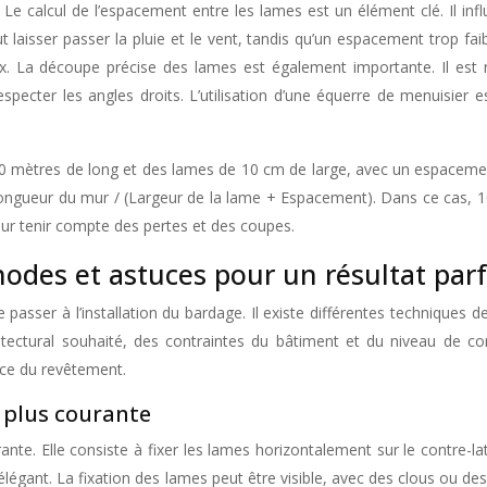
e calcul de l’espacement entre les lames est un élément clé. Il influe
aisser passer la pluie et le vent, tandis qu’un espacement trop faibl
x. La découpe précise des lames est également importante. Il est r
à respecter les angles droits. L’utilisation d’une équerre de menuis
0 mètres de long et des lames de 10 cm de large, avec un espacemen
ongueur du mur / (Largeur de la lame + Espacement). Dans ce cas, 10
ur tenir compte des pertes et des coupes.
odes et astuces pour un résultat parf
e passer à l’installation du bardage. Il existe différentes technique
itectural souhaité, des contraintes du bâtiment et du niveau de c
ence du revêtement.
a plus courante
nte. Elle consiste à fixer les lames horizontalement sur le contre-l
légant. La fixation des lames peut être visible, avec des clous ou des