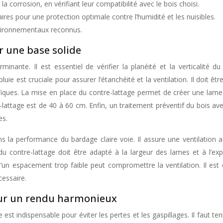
la corrosion, en vérifiant leur compatibilité avec le bois choisi.
es pour une protection optimale contre l’humidité et les nuisibles.
environnementaux reconnus.
r une base solide
nante. Il est essentiel de vérifier la planéité et la verticalité du
pluie est cruciale pour assurer l’étanchéité et la ventilation. Il doi
iques. La mise en place du contre-lattage permet de créer une lame d’a
attage est de 40 à 60 cm. Enfin, un traitement préventif du bois av
es.
 la performance du bardage claire voie. Il assure une ventilation a
 contre-lattage doit être adapté à la largeur des lames et à l’e
u’un espacement trop faible peut compromettre la ventilation. Il e
cessaire.
pour un rendu harmonieux
e est indispensable pour éviter les pertes et les gaspillages. Il faut