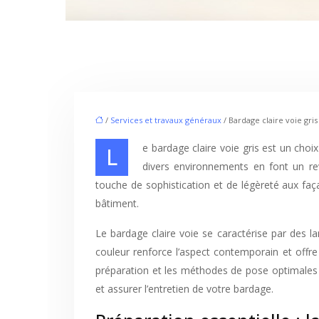
/
Services et travaux généraux
/ Bardage claire voie gr
Le bardage claire voie gris est un choix de plus en plus prisé en architecture contemporaine. Son esthétique épurée et sa capacité à s’intégrer harmonieusement dans
divers environnements en font un rev
touche de sophistication et de légèreté aux faça
bâtiment.
Le bardage claire voie se caractérise par des la
couleur renforce l’aspect contemporain et offre 
préparation et les méthodes de pose optimales p
et assurer l’entretien de votre bardage.