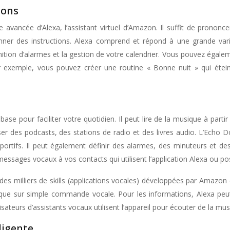
ions
avancée d’Alexa, l’assistant virtuel d’Amazon. Il suffit de prononc
 donner des instructions. Alexa comprend et répond à une grande v
nition d’alarmes et la gestion de votre calendrier. Vous pouvez égalem
 exemple, vous pouvez créer une routine « Bonne nuit » qui éteint 
ase pour faciliter votre quotidien. Il peut lire de la musique à part
ser des podcasts, des stations de radio et des livres audio. L’Echo 
s sportifs. Il peut également définir des alarmes, des minuteurs et 
essages vocaux à vos contacts qui utilisent l’application Alexa ou po
milliers de skills (applications vocales) développées par Amazon et
que sur simple commande vocale. Pour les informations, Alexa peu
isateurs d’assistants vocaux utilisent l’appareil pour écouter de la mu
ligente