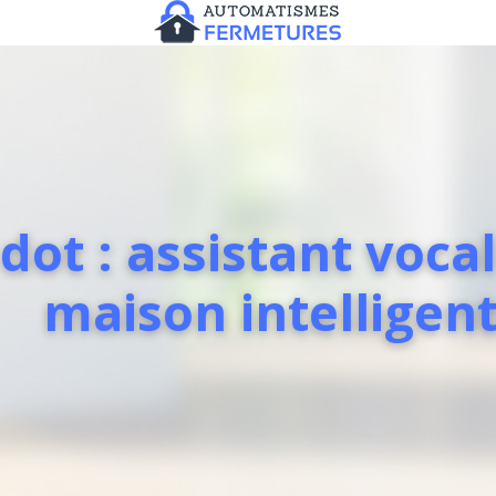
dot : assistant voc
maison intelligen