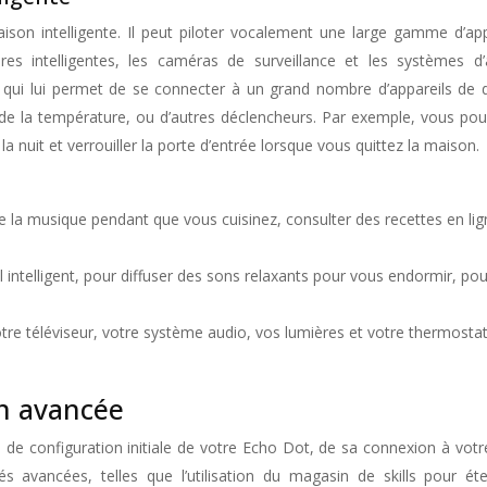
son intelligente. Il peut piloter vocalement une large gamme d’appa
rures intelligentes, les caméras de surveillance et les systèmes 
qui lui permet de se connecter à un grand nombre d’appareils de 
 de la température, ou d’autres déclencheurs. Par exemple, vous p
a nuit et verrouiller la porte d’entrée lorsque vous quittez la maison.
e la musique pendant que vous cuisinez, consulter des recettes en lign
 intelligent, pour diffuser des sons relaxants pour vous endormir, pou
otre téléviseur, votre système audio, vos lumières et votre thermostat,
on avancée
s de configuration initiale de votre Echo Dot, de sa connexion à vo
s avancées, telles que l’utilisation du magasin de skills pour ét