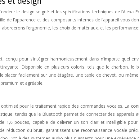
es et design
ondeur le design soigné et les spécifications techniques de l’Alexa E
illé de l’apparence et des composants internes de l’appareil vous d
s aborderons l’ergonomie, les choix de matériaux, et les performance
t, conçu pour s’intégrer harmonieusement dans n’importe quel env
ayante. Disponible en plusieurs coloris, tels que le charbon, le bla
de le placer facilement sur une étagère, une table de chevet, ou mê
 premium et agréable.
 optimisé pour le traitement rapide des commandes vocales. La conn
stique, tandis que le Bluetooth permet de connecter des appareils
de 1,6 pouces, capable de délivrer un son clair et intelligible pou
 de réduction du bruit, garantissent une reconnaissance vocale pr
Echo Dot à des systèmes audio plus puissants pour une expérience d