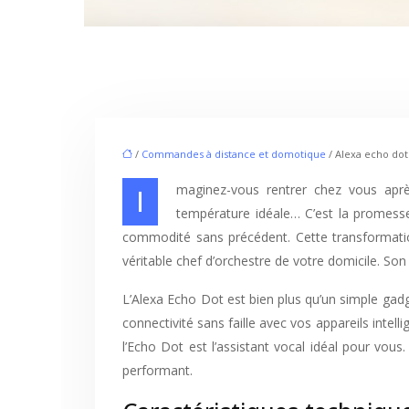
/
Commandes à distance et domotique
/ Alexa echo dot
Imaginez-vous rentrer chez vous après une longue journée, et votre maison s’adapte automatiquement à vos besoins : lumière tamisée, musique relaxante,
température idéale… C’est la promesse 
commodité sans précédent. Cette transformatio
véritable chef d’orchestre de votre domicile. So
L’Alexa Echo Dot est bien plus qu’un simple gadge
connectivité sans faille avec vos appareils intel
l’Echo Dot est l’assistant vocal idéal pour vou
performant.