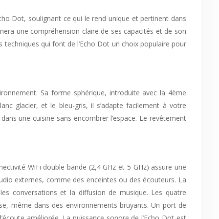
cho Dot, soulignant ce qui le rend unique et pertinent dans
onnera une compréhension claire de ses capacités et de son
s techniques qui font de l’Echo Dot un choix populaire pour
ironnement. Sa forme sphérique, introduite avec la 4ème
nc glacier, et le bleu-gris, il s’adapte facilement à votre
me dans une cuisine sans encombrer l’espace. Le revêtement
ectivité WiFi double bande (2,4 GHz et 5 GHz) assure une
 audio externes, comme des enceintes ou des écouteurs. La
r les conversations et la diffusion de musique. Les quatre
écise, même dans des environnements bruyants. Un port de
’écoute améliorée. La puissance sonore de l’Echo Dot est